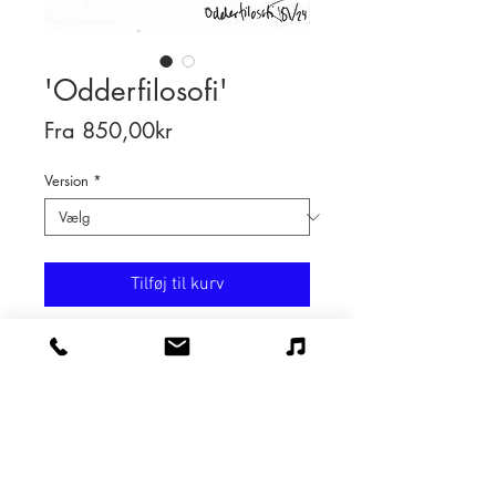
'Odderfilosofi'
Salgspris
Fra
850,00kr
Version
*
Tilføj til kurv
Hjælpeånd
Intention
RETURNERING OG
Noget om blidheden ved at lege
OMBYTNING